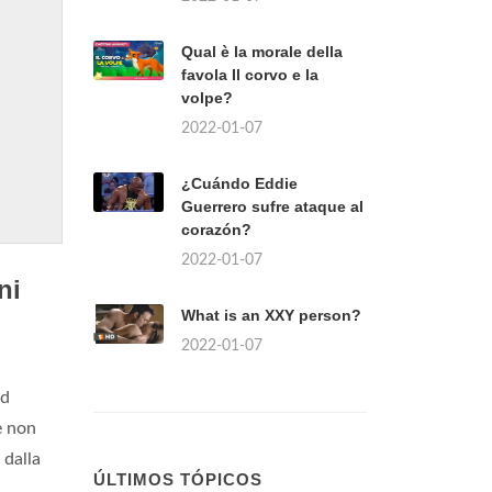
Qual è la morale della
favola Il corvo e la
volpe?
2022-01-07
¿Cuándo Eddie
Guerrero sufre ataque al
corazón?
2022-01-07
ni
What is an XXY person?
2022-01-07
ad
e non
dalla
ÚLTIMOS TÓPICOS