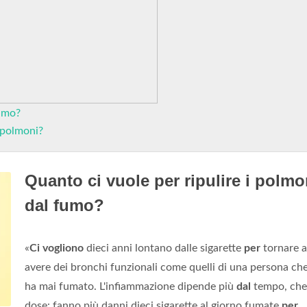
fumo?
 polmoni?
Quanto ci vuole per ripulire i polmo
dal fumo?
«
Ci vogliono
dieci anni lontano dalle sigarette
per
tornare 
avere dei bronchi funzionali come quelli di una persona ch
ha mai fumato. L'infiammazione dipende più
dal
tempo, che 
dose: fanno più danni dieci sigarette al giorno fumate
per