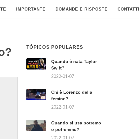
 TE
IMPORTANTE
DOMANDE E RISPOSTE
CONTATT
TÓPICOS POPULARES
mo?
Quando è nata Taylor
Swift?
2022-01-07
Chi è Lorenzo della
femine?
2022-01-07
Quando si usa potremo
o potremmo?
2022-01-07