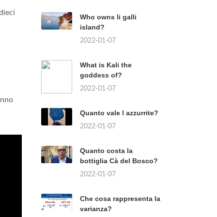
dieci
Who owns li galli
island?
2022-01-07
What is Kali the
goddess of?
2022-01-07
anno
Quanto vale l azzurrite?
2022-01-07
Quanto costa la
bottiglia Cà del Bosco?
2022-01-07
Che cosa rappresenta la
varianza?