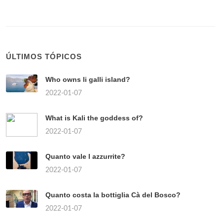
ÚLTIMOS TÓPICOS
Who owns li galli island?
2022-01-07
What is Kali the goddess of?
2022-01-07
Quanto vale l azzurrite?
2022-01-07
Quanto costa la bottiglia Cà del Bosco?
2022-01-07