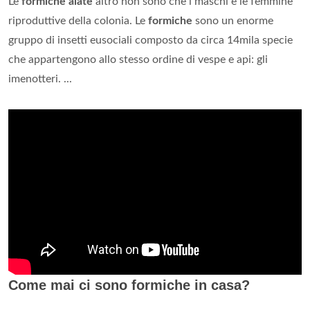
Le
formiche alate
altro non sono che i maschi e le femmine
riproduttive della colonia. Le
formiche
sono un enorme
gruppo di insetti eusociali composto da circa 14mila specie
che appartengono allo stesso ordine di vespe e api: gli
imenotteri. ...
Come mai ci sono formiche in casa?