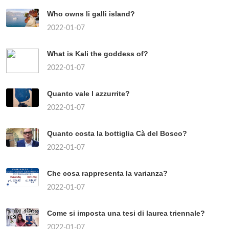
Who owns li galli island?
2022-01-07
What is Kali the goddess of?
2022-01-07
Quanto vale l azzurrite?
2022-01-07
Quanto costa la bottiglia Cà del Bosco?
2022-01-07
Che cosa rappresenta la varianza?
2022-01-07
Come si imposta una tesi di laurea triennale?
2022-01-07