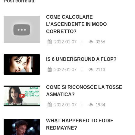
Post correlati:
COME CALCOLARE
L'ASCENDENTE IN MODO
CORRETTO?
2022-01-07
3266
IS 6 UNDERGROUND A FLOP?
2022-01-07
2113
COME SI RICONOSCE LA TOSSE
ASMATICA?
2022-01-07
1934
WHAT HAPPENED TO EDDIE
REDMAYNE?