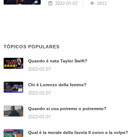
2022-01-07
1813
TÓPICOS POPULARES
Quando è nata Taylor Swift?
2022-01-07
Chi è Lorenzo della femine?
2022-01-07
Quando si usa potremo o potremmo?
2022-01-07
Qual è la morale della favola Il corvo e la volpe?