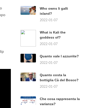
no
Who owns li galli
island?
oppo
2022-01-07
What is Kali the
goddess of?
2022-01-07
lip
Quanto vale l azzurrite?
2022-01-07
Quanto costa la
bottiglia Cà del Bosco?
2022-01-07
Che cosa rappresenta la
varianza?