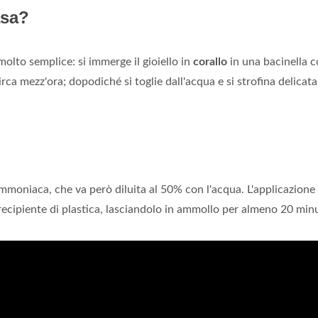
asa?
molto semplice: si immerge il gioiello in
corallo
in una bacinella 
rca mezz'ora; dopodiché si toglie dall'acqua e si strofina delica
 l'ammoniaca, che va però diluita al 50% con l'acqua. L'applicazione
ecipiente di plastica, lasciandolo in ammollo per almeno 20 minu