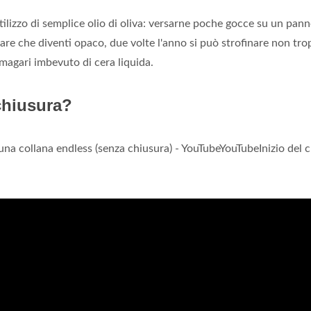
tilizzo di semplice olio di oliva: versarne poche gocce su un pan
tare che diventi opaco, due volte l'anno si può strofinare non tr
magari imbevuto di cera liquida.
 chiusura?
 una collana endless (senza chiusura) - YouTubeYouTubeInizio del c