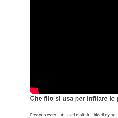
Che filo si usa per infilare le
Possono essere utilizzati molti
fili
:
filo
di nylon 