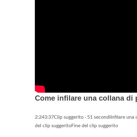
Come infilare una collana di 
2:243:37Clip suggerito · 51 secondiInfilare una 
del clip suggeritoFine del clip suggerito