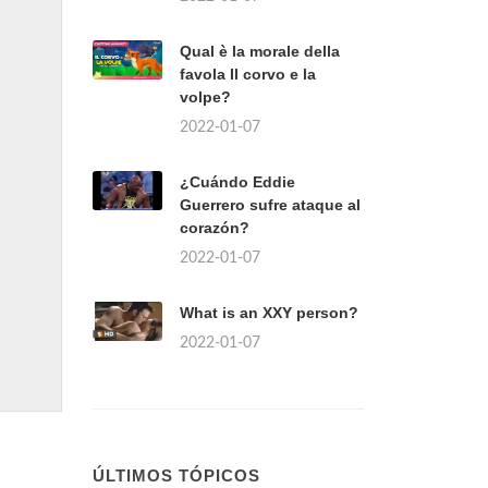
Qual è la morale della
favola Il corvo e la
volpe?
2022-01-07
¿Cuándo Eddie
Guerrero sufre ataque al
corazón?
2022-01-07
What is an XXY person?
2022-01-07
ÚLTIMOS TÓPICOS