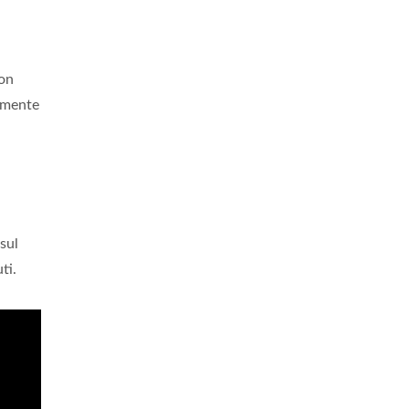
con
tamente
 sul
ti.