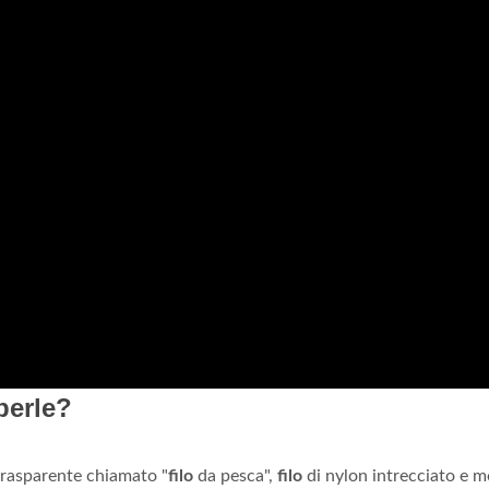
 perle?
trasparente chiamato "
filo
da pesca",
filo
di nylon intrecciato e m