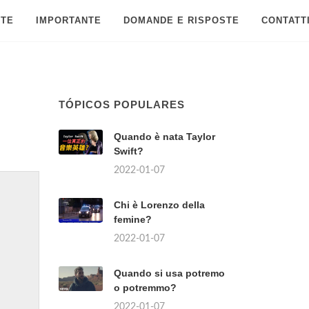
 TE
IMPORTANTE
DOMANDE E RISPOSTE
CONTATT
TÓPICOS POPULARES
Quando è nata Taylor
Swift?
2022-01-07
Chi è Lorenzo della
femine?
2022-01-07
Quando si usa potremo
o potremmo?
2022-01-07