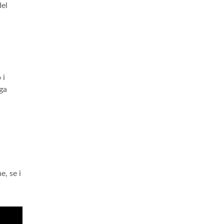
del
 i
gga
e, se i