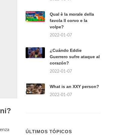
Qual è la morale della
favola Il corvo e la
volpe?
2022-01-07
¿Cuándo Eddie
Guerrero sufre ataque al
corazón?
2022-01-07
What is an XXY person?
2022-01-07
ini?
senza
ÚLTIMOS TÓPICOS