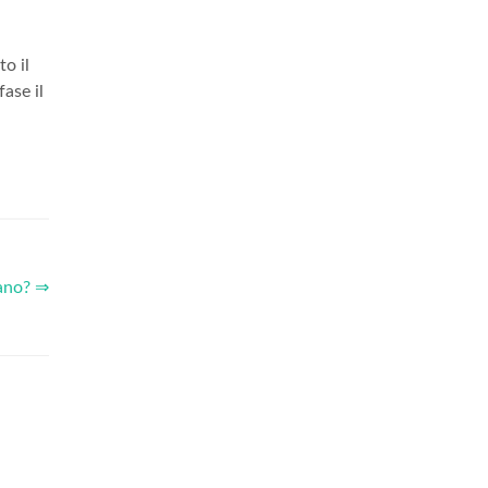
to il
ase il
mano? ⇒