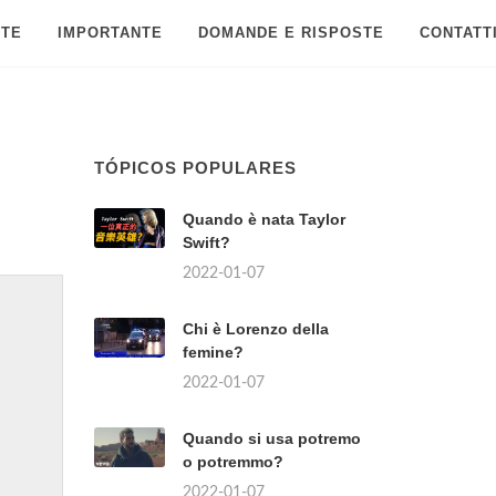
 TE
IMPORTANTE
DOMANDE E RISPOSTE
CONTATT
TÓPICOS POPULARES
Quando è nata Taylor
Swift?
2022-01-07
Chi è Lorenzo della
femine?
2022-01-07
Quando si usa potremo
o potremmo?
2022-01-07