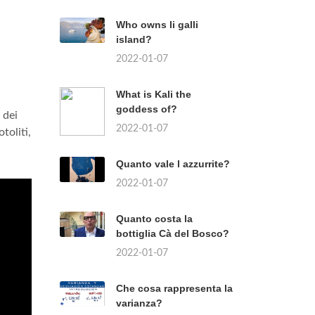
Who owns li galli
island?
2022-01-07
What is Kali the
goddess of?
 dei
2022-01-07
toliti,
Quanto vale l azzurrite?
2022-01-07
Quanto costa la
bottiglia Cà del Bosco?
2022-01-07
Che cosa rappresenta la
varianza?