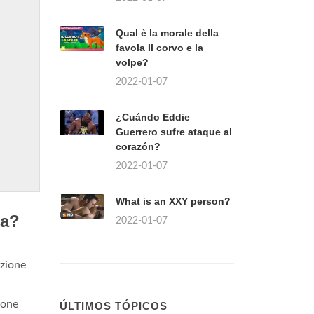
Qual è la morale della
favola Il corvo e la
volpe?
2022-01-07
¿Cuándo Eddie
Guerrero sufre ataque al
corazón?
2022-01-07
What is an XXY person?
ta?
2022-01-07
izione
ione
ÚLTIMOS TÓPICOS