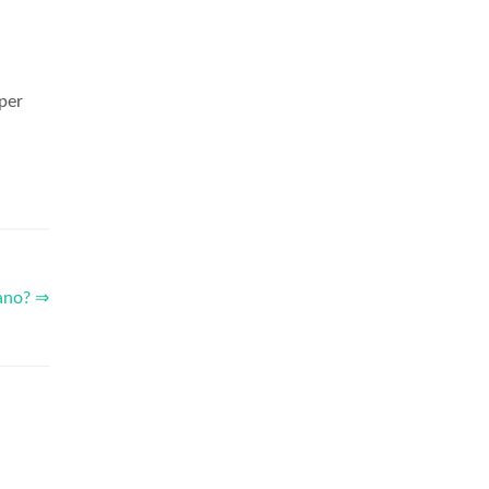
per
iano? ⇒