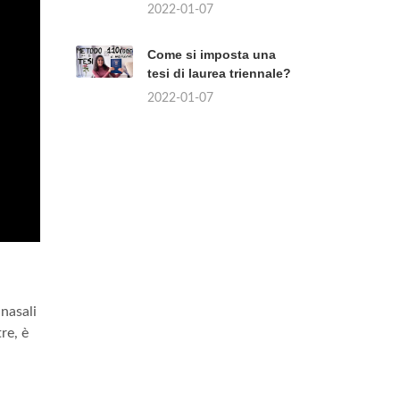
2022-01-07
Come si imposta una
tesi di laurea triennale?
2022-01-07
anasali
re, è