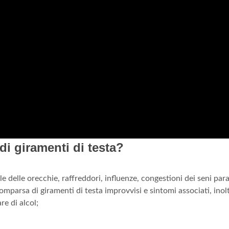
i giramenti di testa?
e delle orecchie, raffreddori, influenze, congestioni dei seni par
comparsa di giramenti di testa improvvisi e sintomi associati, inolt
re di alcol;