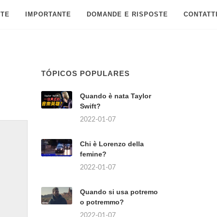
 TE
IMPORTANTE
DOMANDE E RISPOSTE
CONTATT
TÓPICOS POPULARES
Quando è nata Taylor
Swift?
2022-01-07
Chi è Lorenzo della
femine?
2022-01-07
Quando si usa potremo
o potremmo?
2022-01-07