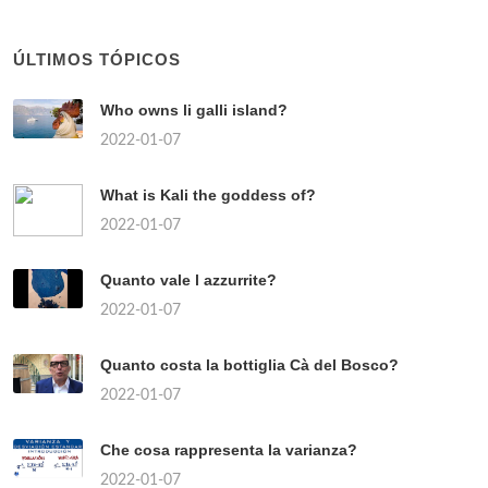
ÚLTIMOS TÓPICOS
Who owns li galli island?
2022-01-07
What is Kali the goddess of?
2022-01-07
Quanto vale l azzurrite?
2022-01-07
Quanto costa la bottiglia Cà del Bosco?
2022-01-07
Che cosa rappresenta la varianza?
2022-01-07