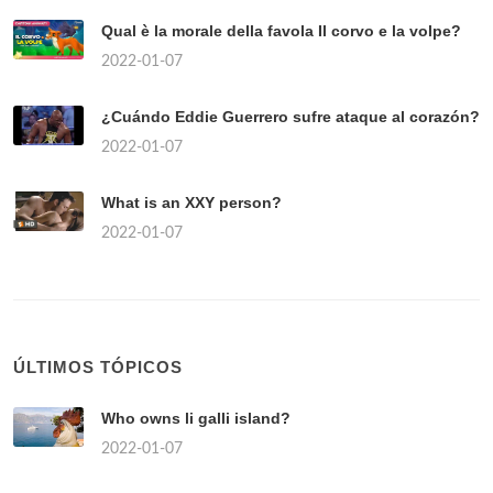
Qual è la morale della favola Il corvo e la volpe?
2022-01-07
¿Cuándo Eddie Guerrero sufre ataque al corazón?
2022-01-07
What is an XXY person?
2022-01-07
ÚLTIMOS TÓPICOS
Who owns li galli island?
2022-01-07