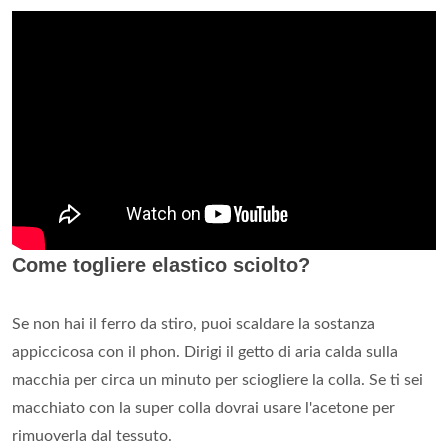
Come togliere elastico sciolto?
Se non hai il ferro da stiro, puoi scaldare la sostanza
appiccicosa con il phon. Dirigi il getto di aria calda sulla
macchia per circa un minuto per sciogliere la colla. Se ti sei
macchiato con la super colla dovrai usare l'acetone per
rimuoverla dal tessuto.