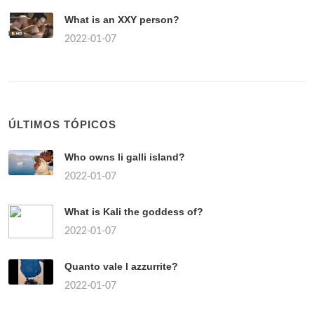
What is an XXY person?
2022-01-07
ÚLTIMOS TÓPICOS
Who owns li galli island?
2022-01-07
What is Kali the goddess of?
2022-01-07
Quanto vale l azzurrite?
2022-01-07