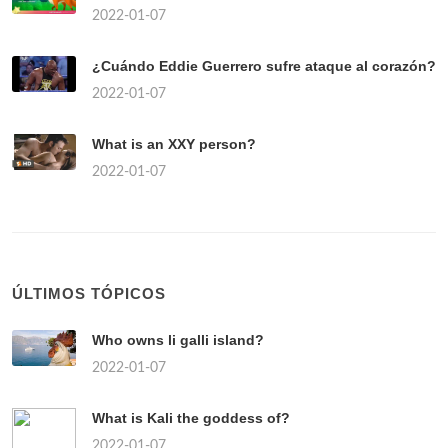
2022-01-07
¿Cuándo Eddie Guerrero sufre ataque al corazón?
2022-01-07
What is an XXY person?
2022-01-07
ÚLTIMOS TÓPICOS
Who owns li galli island?
2022-01-07
What is Kali the goddess of?
2022-01-07