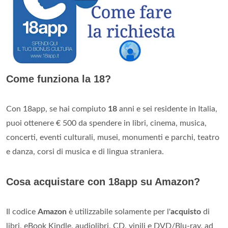
Come funziona la 18?
Con 18app, se hai compiuto
18
anni e sei residente in Italia,
puoi ottenere € 500 da spendere in libri, cinema, musica,
concerti, eventi culturali, musei, monumenti e parchi, teatro
e danza, corsi di musica e di lingua straniera.
Cosa acquistare con 18app su Amazon?
Il codice
Amazon
è utilizzabile solamente per l'
acquisto
di
libri, eBook Kindle, audiolibri, CD, vinili e DVD/Blu-ray, ad