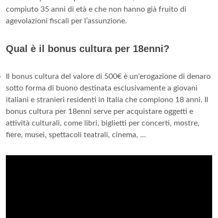
compiuto 35 anni di età e che non hanno già fruito di
agevolazioni fiscali per l’assunzione.
Qual è il bonus cultura per 18enni?
Il bonus cultura del valore di 500€ è un'erogazione di denaro
sotto forma di buono destinata esclusivamente a giovani
italiani e stranieri residenti in Italia che compiono 18 anni. Il
bonus cultura per 18enni serve per acquistare oggetti e
attività culturali, come libri, biglietti per concerti, mostre,
fiere, musei, spettacoli teatrali, cinema, ...