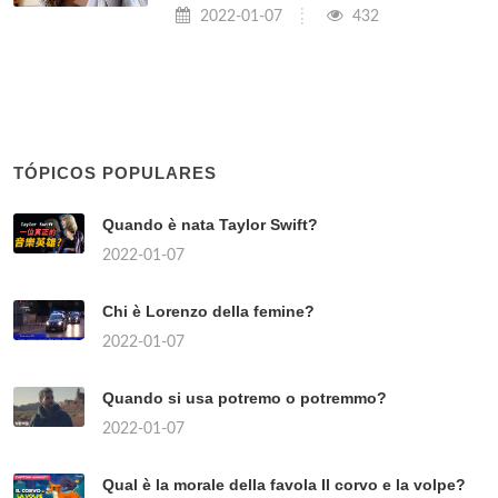
2022-01-07
432
TÓPICOS POPULARES
Quando è nata Taylor Swift?
2022-01-07
Chi è Lorenzo della femine?
2022-01-07
Quando si usa potremo o potremmo?
2022-01-07
Qual è la morale della favola Il corvo e la volpe?