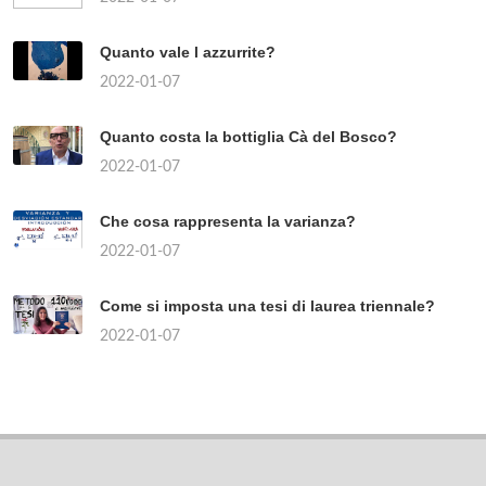
Quanto vale l azzurrite?
2022-01-07
Quanto costa la bottiglia Cà del Bosco?
2022-01-07
Che cosa rappresenta la varianza?
2022-01-07
Come si imposta una tesi di laurea triennale?
2022-01-07