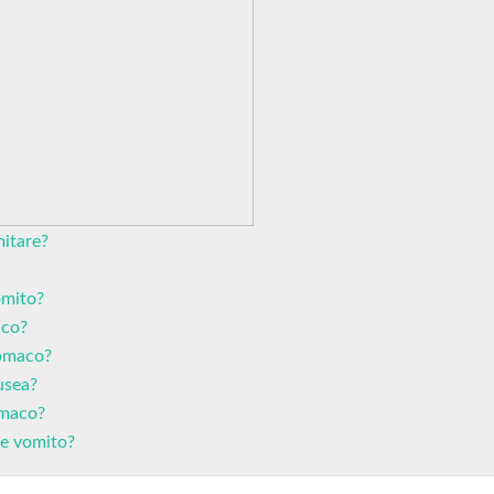
mitare?
omito?
aco?
tomaco?
usea?
tomaco?
 e vomito?