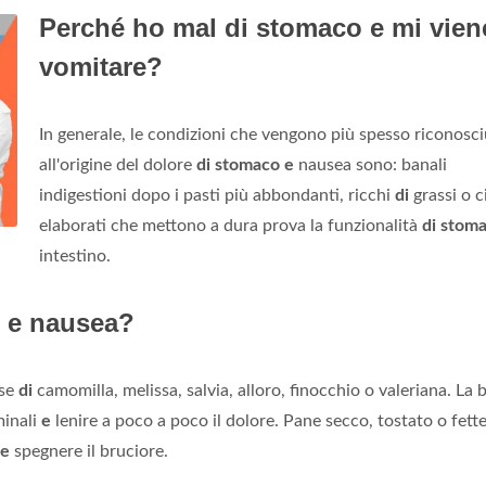
Perché ho mal di stomaco e mi vien
vomitare?
In generale, le condizioni che vengono più spesso riconosc
all'origine del dolore
di stomaco e
nausea sono: banali
indigestioni dopo i pasti più abbondanti, ricchi
di
grassi o c
elaborati che mettono a dura prova la funzionalità
di stom
intestino.
o e nausea?
ase
di
camomilla, melissa, salvia, alloro, finocchio o valeriana. La 
minali
e
lenire a poco a poco il dolore. Pane secco, tostato o fett
e
spegnere il bruciore.