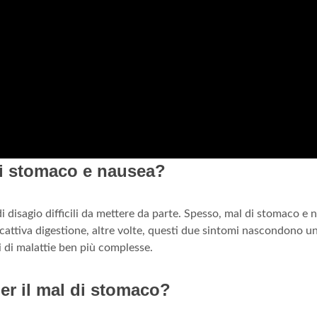
di stomaco e nausea?
 disagio difficili da mettere da parte. Spesso, mal di stomaco e 
cattiva digestione, altre volte, questi due sintomi nascondono u
mi di malattie ben più complesse.
per il mal di stomaco?