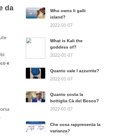
e da
Who owns li galli
island?
2022-01-07
iute
What is Kali the
goddess of?
ibi
2022-01-07
aco e
Quanto vale l azzurrite?
2022-01-07
Quanto costa la
bottiglia Cà del Bosco?
borsa
2022-01-07
e
Che cosa rappresenta la
varianza?