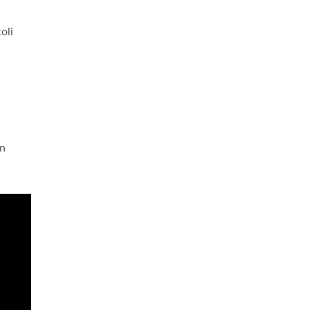
oli
on