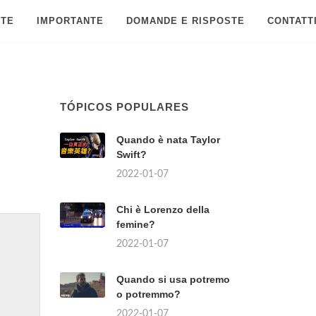
 TE
IMPORTANTE
DOMANDE E RISPOSTE
CONTATT
TÓPICOS POPULARES
Quando è nata Taylor
Swift?
2022-01-07
Chi è Lorenzo della
femine?
2022-01-07
Quando si usa potremo
o potremmo?
2022-01-07