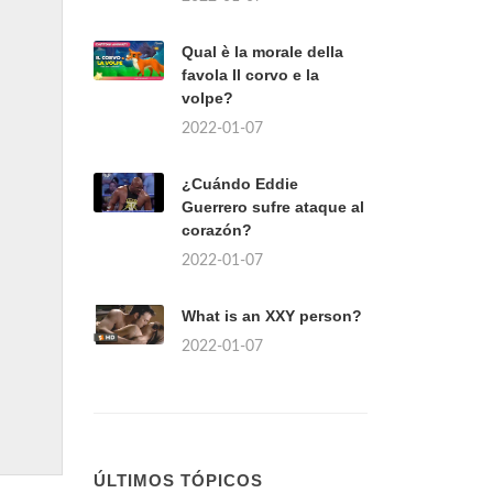
Qual è la morale della
favola Il corvo e la
volpe?
2022-01-07
¿Cuándo Eddie
Guerrero sufre ataque al
corazón?
2022-01-07
What is an XXY person?
2022-01-07
ÚLTIMOS TÓPICOS