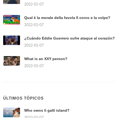
2022-01-07
Qual è la morale della favola Il corvo e la volpe?
2022-01-07
¿Cuándo Eddie Guerrero sufre ataque al corazón?
2022-01-07
What is an XXY person?
2022-01-07
ÚLTIMOS TÓPICOS
Who owns li galli island?
2022-01-07