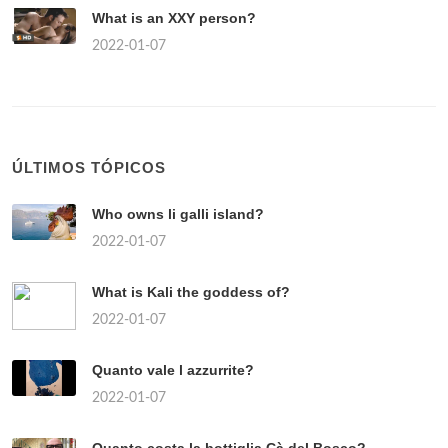
What is an XXY person?
2022-01-07
ÚLTIMOS TÓPICOS
Who owns li galli island?
2022-01-07
What is Kali the goddess of?
2022-01-07
Quanto vale l azzurrite?
2022-01-07
Quanto costa la bottiglia Cà del Bosco?