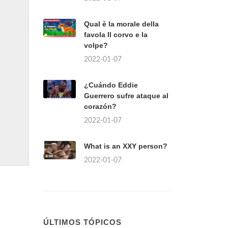
Qual è la morale della
favola Il corvo e la
volpe?
2022-01-07
¿Cuándo Eddie
Guerrero sufre ataque al
corazón?
2022-01-07
What is an XXY person?
2022-01-07
ÚLTIMOS TÓPICOS