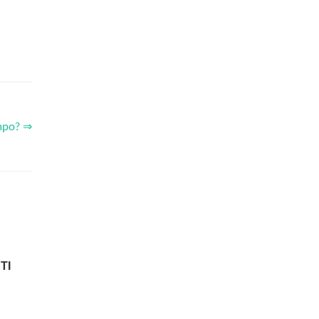
empo? ⇒
TI