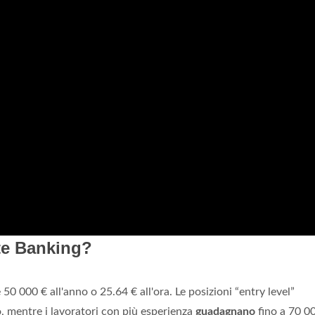
te Banking?
è 50 000 € all'anno o 25.64 € all'ora. Le posizioni “entry level”
, mentre i lavoratori con più esperienza
guadagnano
fino a 70 0