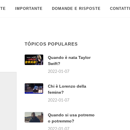
 TE
IMPORTANTE
DOMANDE E RISPOSTE
CONTATT
TÓPICOS POPULARES
Quando è nata Taylor
Swift?
2022-01-07
Chi è Lorenzo della
femine?
2022-01-07
Quando si usa potremo
o potremmo?
2022-01-07