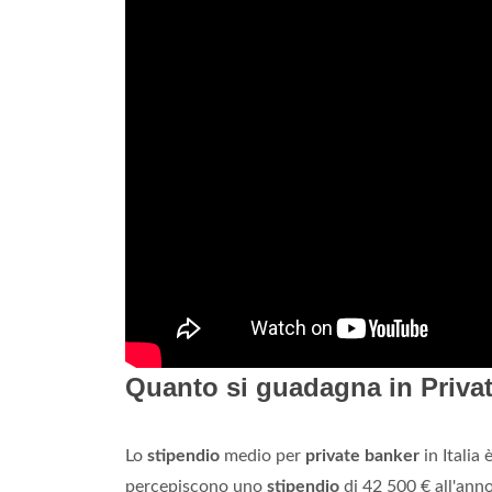
Quanto si guadagna in Priva
Lo
stipendio
medio per
private banker
in Italia 
percepiscono uno
stipendio
di 42 500 € all'anno