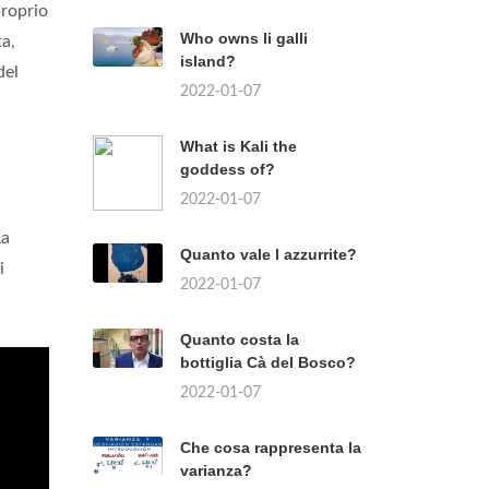
proprio
Who owns li galli
a,
island?
del
2022-01-07
What is Kali the
goddess of?
2022-01-07
La
Quanto vale l azzurrite?
i
2022-01-07
Quanto costa la
bottiglia Cà del Bosco?
2022-01-07
Che cosa rappresenta la
varianza?