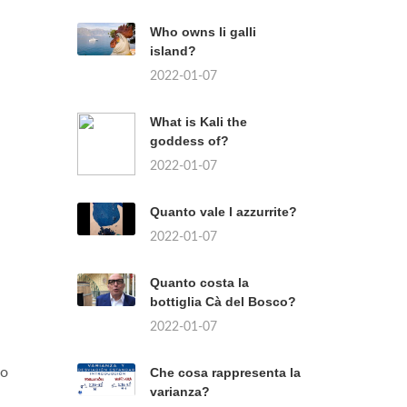
Who owns li galli
island?
2022-01-07
What is Kali the
goddess of?
2022-01-07
Quanto vale l azzurrite?
2022-01-07
Quanto costa la
bottiglia Cà del Bosco?
2022-01-07
to
Che cosa rappresenta la
varianza?