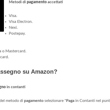
Metodi di
pagamento
accettati
Visa.
Visa Electron.
Nexi.
Postepay.
sa o Mastercard.
rcard.
rassegno su Amazon?
gno
in contanti
a del metodo di
pagamento
selezionare "
Paga
in Contanti nel pun