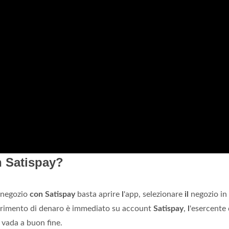
 Satispay?
 negozio
con Satispay
basta aprire
l
'app, selezionare
il
negozio in 
rimento di denaro è immediato su account
Satispay
,
l
'esercente
vada a buon fine.