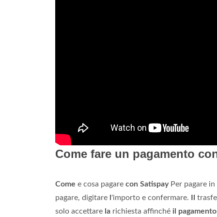
Come fare un pagamento con
Come
e cosa pagare
con Satispay
Per pagare in
pagare, digitare
l
'importo e confermare.
Il
trasfe
solo accettare
la
richiesta affinché
il pagamento