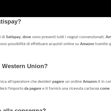
tispay?
i di
Satispay
,
dove
sono presenti tutti i negozi convenzionati,
Am
ono possibilità di effettuare acquisti online su
Amazon
tramite 
 Western Union?
nica all'operatore che desideri
pagare
un ordine
Amazon
.it in co
ederà l'importo
da pagare
e ti fornirà una ricevuta cartacea
come
o alla consegna?