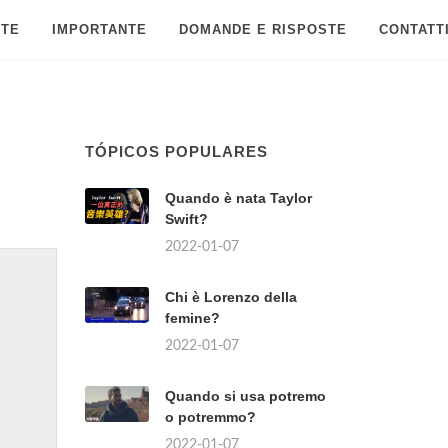
 TE
IMPORTANTE
DOMANDE E RISPOSTE
CONTATT
TÓPICOS POPULARES
Quando è nata Taylor
Swift?
2022-01-07
Chi è Lorenzo della
femine?
2022-01-07
Quando si usa potremo
o potremmo?
2022-01-07