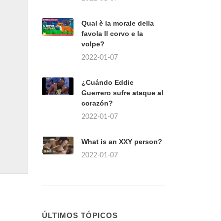
Qual è la morale della
favola Il corvo e la
volpe?
2022-01-07
¿Cuándo Eddie
Guerrero sufre ataque al
corazón?
2022-01-07
What is an XXY person?
2022-01-07
ÚLTIMOS TÓPICOS