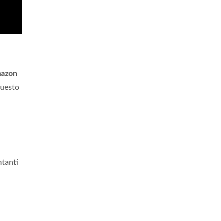
azon
questo
ntanti