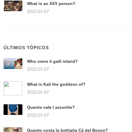
What is an XXY person?
2022-01-07
ÚLTIMOS TÓPICOS
Who owns li galli island?
2022-01-07
What is Kali the goddess of?
2022-01-07
Quanto vale l azzurrite?
2022-01-07
Quanto costa la bottiglia Cà del Bosco?