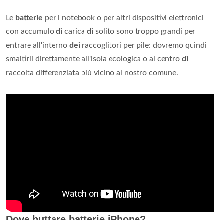
Le
batterie
per i notebook o per altri dispositivi elettronici
con accumulo
di
carica
di
solito sono troppo grandi per
entrare all'interno
dei
raccoglitori per pile: dovremo quindi
smaltirli direttamente all'isola ecologica o al centro
di
raccolta differenziata più vicino al nostro comune.
Dove buttare batterie iPhone?