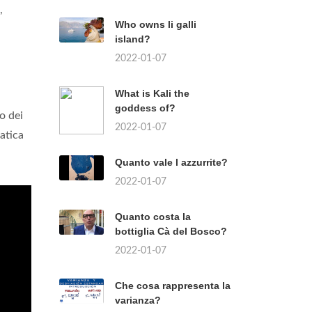
,
Who owns li galli
island?
2022-01-07
What is Kali the
goddess of?
o dei
2022-01-07
ratica
Quanto vale l azzurrite?
2022-01-07
Quanto costa la
bottiglia Cà del Bosco?
2022-01-07
Che cosa rappresenta la
varianza?