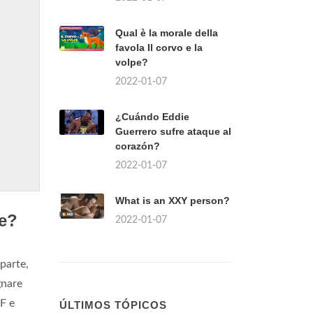
Qual è la morale della
favola Il corvo e la
volpe?
2022-01-07
¿Cuándo Eddie
Guerrero sufre ataque al
corazón?
2022-01-07
What is an XXY person?
te?
2022-01-07
 parte,
gnare
EF e
ÚLTIMOS TÓPICOS