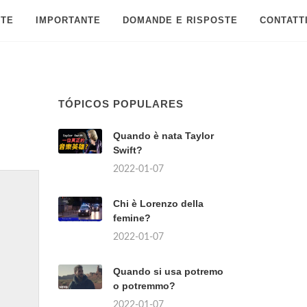
 TE
IMPORTANTE
DOMANDE E RISPOSTE
CONTATT
TÓPICOS POPULARES
Quando è nata Taylor
Swift?
2022-01-07
Chi è Lorenzo della
femine?
2022-01-07
Quando si usa potremo
o potremmo?
2022-01-07