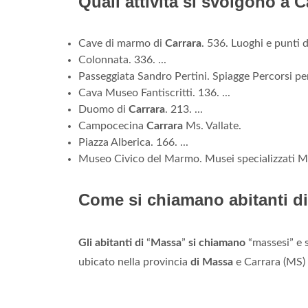
Quali attività si svolgono a 
Cave di marmo di
Carrara
. 536. Luoghi e punti 
Colonnata. 336. ...
Passeggiata Sandro Pertini. Spiagge Percorsi pe
Cava Museo Fantiscritti. 136. ...
Duomo di
Carrara
. 213. ...
Campocecina
Carrara
Ms. Vallate.
Piazza Alberica. 166. ...
Museo Civico del Marmo. Musei specializzati Mu
Come si chiamano abitanti d
Gli abitanti di
“
Massa
”
si chiamano
“massesi” e 
ubicato nella provincia
di Massa
e Carrara (MS) 