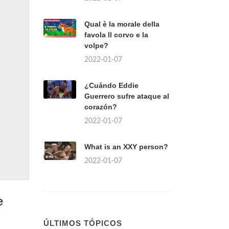
Qual è la morale della
favola Il corvo e la
volpe?
2022-01-07
¿Cuándo Eddie
Guerrero sufre ataque al
corazón?
2022-01-07
What is an XXY person?
2022-01-07
e
ÚLTIMOS TÓPICOS