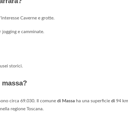
Carrara?
d'interesse Caverne e grotte.
r jogging e camminate.
sei storici.
i massa?
sono circa 69.030. Il comune
di Massa
ha una superficie
di
94 km²
nella regione Toscana.