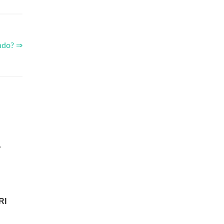
ondo? ⇒
L
RI