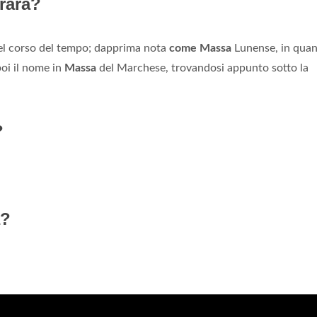
rara?
 nel corso del tempo; dapprima nota
come Massa
Lunense, in qua
poi il nome in
Massa
del Marchese, trovandosi appunto sotto la
?
a?