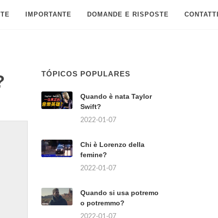
 TE
IMPORTANTE
DOMANDE E RISPOSTE
CONTATT
TÓPICOS POPULARES
?
Quando è nata Taylor
Swift?
2022-01-07
Chi è Lorenzo della
femine?
2022-01-07
Quando si usa potremo
o potremmo?
2022-01-07