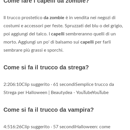
Come fare i capelli da zombie?
Il trucco prostetico
da zombie
è in vendita nei negozi di
costumi e accessori per feste. Spruzzati del blu o del grigio,
poi aggiungi del talco. I
capelli
sembreranno quelli di un
morto. Aggiungi un po' di balsamo sui
capelli
per farli
sembrare più grassi e sporchi.
Come si fa il trucco da strega?
2:206:10Clip suggerito · 61 secondiSemplice trucco da
Strega per Halloween | Beautydea - YouTubeYouTube
Come si fa il trucco da vampira?
4:516:26Clip suggerito · 57 secondiHalloween: come