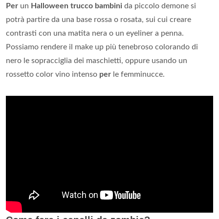
Per
un
Halloween trucco bambini
da piccolo demone si
potrà partire da una base rossa o rosata, sui cui creare
contrasti con una matita nera o un eyeliner a penna.
Possiamo rendere il make up più tenebroso colorando di
nero le sopracciglia dei maschietti, oppure usando un
rossetto color vino intenso
per
le femminucce.