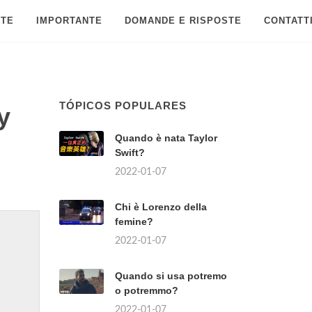
 TE
IMPORTANTE
DOMANDE E RISPOSTE
CONTATT
TÓPICOS POPULARES
y
Quando è nata Taylor
Swift?
2022-01-07
Chi è Lorenzo della
femine?
2022-01-07
Quando si usa potremo
o potremmo?
2022-01-07