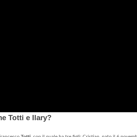
 Totti e Ilary?
 Francesco
Totti
, con il quale ha tre figli: Cristian, nato il 6 novem