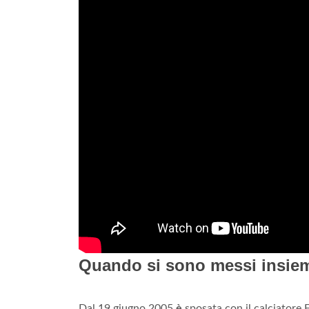
Quando si sono messi insieme
Dal 19 giugno 2005
è
sposata con il calciatore