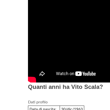
Quanti anni ha Vito Scala?
Dati profilo
Data di nascita:
30/dic/1963