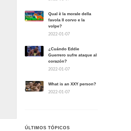
Qual è la morale della
favola Il corvo e la
volpe?
2022-01-07
¿Cuándo Eddie
Guerrero sufre ataque al
corazón?
2022-01-07
What is an XXY person?
2022-01-07
ÚLTIMOS TÓPICOS