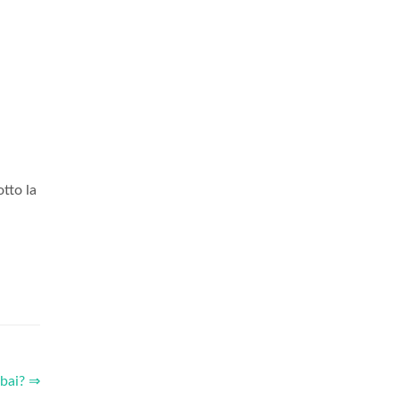
tto la
ubai? ⇒