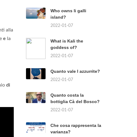
Who owns li galli
island?
2022-01-07
ti alla
re
e
la
What is Kali the
goddess of?
2022-01-07
Quanto vale l azzurrite?
2022-01-07
nio
di
Quanto costa la
bottiglia Cà del Bosco?
2022-01-07
Che cosa rappresenta la
varianza?