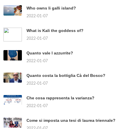
Who owns li galli island?
2022-01-07
What is Kali the goddess of?
2022-01-07
Quanto vale l azzurrite?
2022-01-07
Quanto costa la bottiglia Cà del Bosco?
2022-01-07
Che cosa rappresenta la varianza?
2022-01-07
Come si imposta una tesi di laurea triennale?
2022-01-07