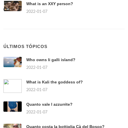
What is an XXY person?
2022-01-07
ÚLTIMOS TÓPICOS
Who owns li galli island?
2022-01-07
What is Kali the goddess of?
2022-01-07
Quanto vale l azzurrite?
2022-01-07
Quanto costa la bottiglia Cà del Bosco?