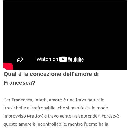
Qual è la concezione dell'amore di
Francesca?
Per
Francesca
, infatti,
amore è
una forza naturale
irresistibile e irrefrenabile, che si manifesta in modo
improvviso («ratto») e travolgente («s'apprende», «prese»):
questo
amore è
incontrollabile, mentre l'uomo ha la