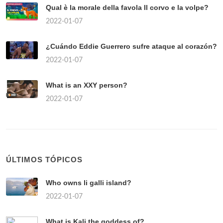
Qual è la morale della favola Il corvo e la volpe?
2022-01-07
¿Cuándo Eddie Guerrero sufre ataque al corazón?
2022-01-07
What is an XXY person?
2022-01-07
ÚLTIMOS TÓPICOS
Who owns li galli island?
2022-01-07
What is Kali the goddess of?