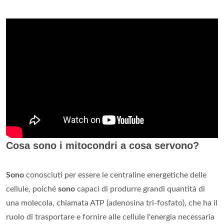
Cosa sono i mitocondri a cosa servono?
Sono
conosciuti per essere le centraline energetiche delle
cellule, poiché
sono
capaci di produrre grandi quantità di
una molecola, chiamata ATP (adenosina tri-fosfato), che ha il
ruolo di trasportare e fornire alle cellule l'energia necessaria