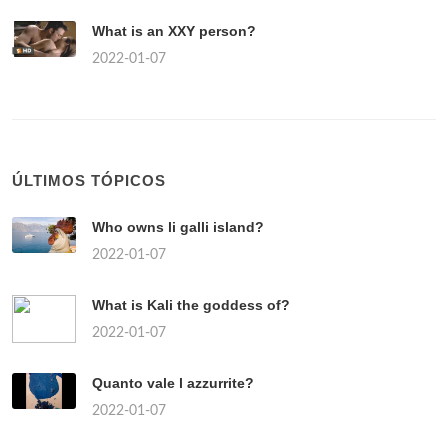
What is an XXY person?
2022-01-07
ÚLTIMOS TÓPICOS
Who owns li galli island?
2022-01-07
What is Kali the goddess of?
2022-01-07
Quanto vale l azzurrite?
2022-01-07