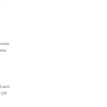
,
unzia
amma
3 anni
y (29