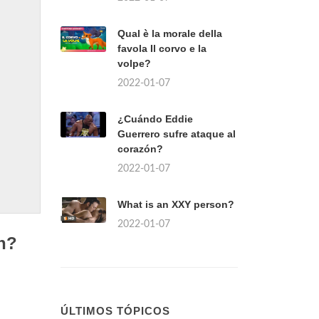
Qual è la morale della
favola Il corvo e la
volpe?
2022-01-07
¿Cuándo Eddie
Guerrero sufre ataque al
corazón?
2022-01-07
What is an XXY person?
2022-01-07
on?
ÚLTIMOS TÓPICOS