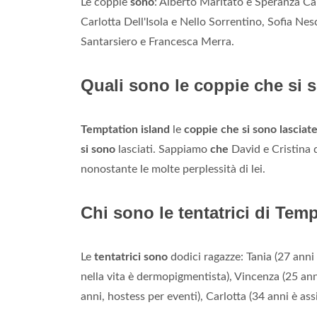
Le coppie
sono
: Alberto Maritato e Speranza C
Carlotta Dell'Isola e Nello Sorrentino, Sofia Ne
Santarsiero e Francesca Merra.
Quali sono le coppie che si 
Temptation island
le
coppie che si sono lasciat
si sono
lasciati. Sappiamo
che
David e Cristina 
nonostante le molte perplessità di lei.
Chi sono le tentatrici di Tem
Le
tentatrici sono
dodici ragazze: Tania (27 an
nella vita è dermopigmentista), Vincenza (25 an
anni, hostess per eventi), Carlotta (34 anni è assi