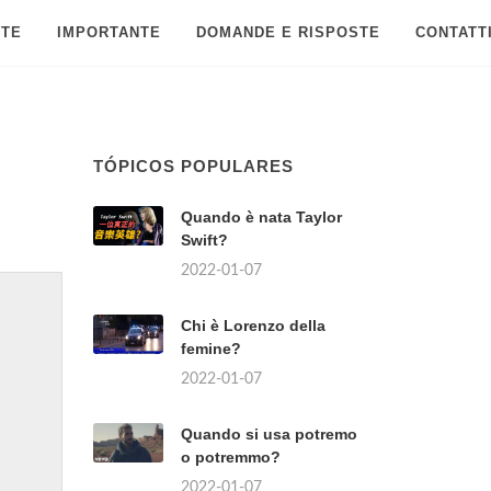
 TE
IMPORTANTE
DOMANDE E RISPOSTE
CONTATT
TÓPICOS POPULARES
Quando è nata Taylor
Swift?
2022-01-07
Chi è Lorenzo della
femine?
2022-01-07
Quando si usa potremo
o potremmo?
2022-01-07