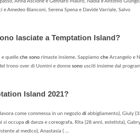
apasso, Anna Ascione e Gennaro Mauro, Nadia e Antonio Giungo
sci e Amedeo Bianconi, Serena Spena e Davide Varriale, Salvo
sono lasciate a Temptation Island?
e
e quelle
che sono
rimaste insieme. Sappiamo
che
Arcangelo e N
del trono over di Uomini e donne
sono
usciti insieme dal progr
ptation Island 2021?
ni lavora come commessa in un negozio
di
abbigliamento), Giuly (3
ni si occupa
di
danza e coreografa, Rita (28 anni, estetista), Gabr
stente al medico), Anastasia ( ...