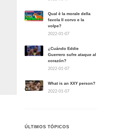
Qual è la morale della
favola Il corvo e la
volpe?
2022-01-07
¿Cuándo Eddie
Guerrero sufre ataque al
corazón?
2022-01-07
What is an XXY person?
2022-01-07
ÚLTIMOS TÓPICOS