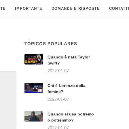
 TE
IMPORTANTE
DOMANDE E RISPOSTE
CONTATT
TÓPICOS POPULARES
Quando è nata Taylor
Swift?
2022-01-07
Chi è Lorenzo della
femine?
2022-01-07
Quando si usa potremo
o potremmo?
2022-01-07