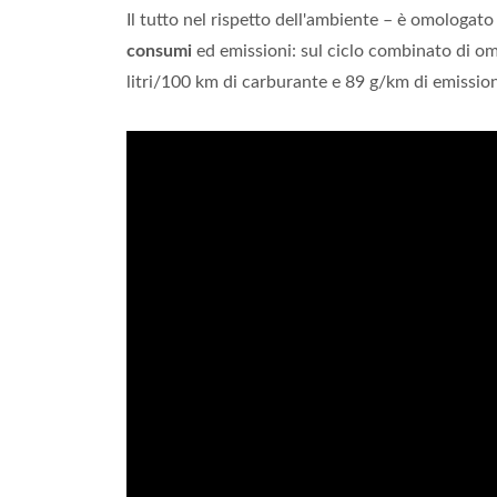
Il tutto nel rispetto dell'ambiente – è omologato
consumi
ed emissioni: sul ciclo combinato di o
litri/100 km di carburante e 89 g/km di emissio