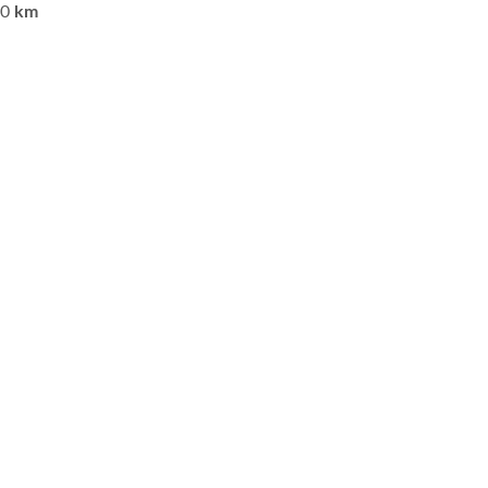
00
km