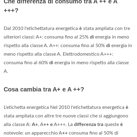
Che differenza di consumo tra A ++ e A
+++?
Dal 2010 l'etichettatura energetica
è
stata ampliata con tre
ulteriori classi: A+: consuma fino al 25%
di
energia in meno
rispetto alla classe A. A++: consuma fino al 50%
di
energia in
meno rispetto alla classe A. Elettrodomestico A+++:
consuma fino al 60%
di
energia in meno rispetto alla classe
A.
Cosa cambia tra A+ e A ++?
L'etichetta energetica Nel 2010 l'etichettatura energetica
è
stata ampliata con altre tre nuove classi che si aggiungono
alla classe A:
A+
, A
++ e
A+++. La
differenza tra
queste
è
notevole: un apparecchio A
++
consuma fino al 50% di