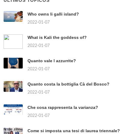
ÚLTIMOS TÓPICOS
Who owns li galli island?
2022-01-07
What is Kali the goddess of?
2022-01-07
Quanto vale l azzurrite?
2022-01-07
Quanto costa la bottiglia Cà del Bosco?
2022-01-07
Che cosa rappresenta la varianza?
2022-01-07
Come si imposta una tesi di laurea triennale?