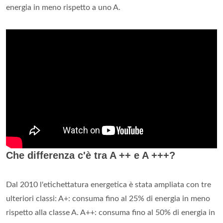
energia in meno rispetto a uno A.
Che differenza c'è tra A ++ e A +++?
Dal 2010 l'etichettatura energetica è stata ampliata con tre
ulteriori classi: A+: consuma fino al 25% di energia in meno
rispetto alla classe A. A++: consuma fino al 50% di energia in