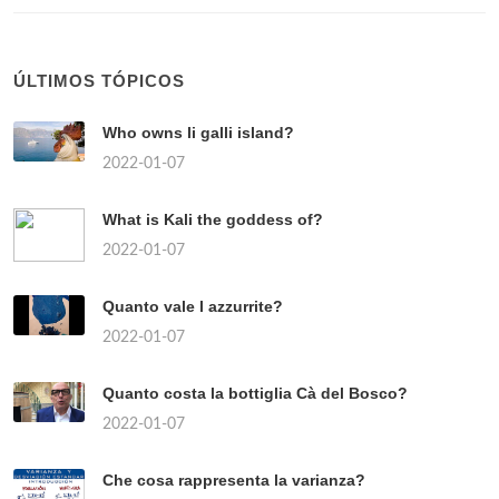
ÚLTIMOS TÓPICOS
Who owns li galli island?
2022-01-07
What is Kali the goddess of?
2022-01-07
Quanto vale l azzurrite?
2022-01-07
Quanto costa la bottiglia Cà del Bosco?
2022-01-07
Che cosa rappresenta la varianza?