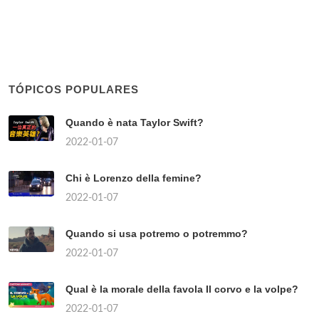
TÓPICOS POPULARES
Quando è nata Taylor Swift?
2022-01-07
Chi è Lorenzo della femine?
2022-01-07
Quando si usa potremo o potremmo?
2022-01-07
Qual è la morale della favola Il corvo e la volpe?
2022-01-07