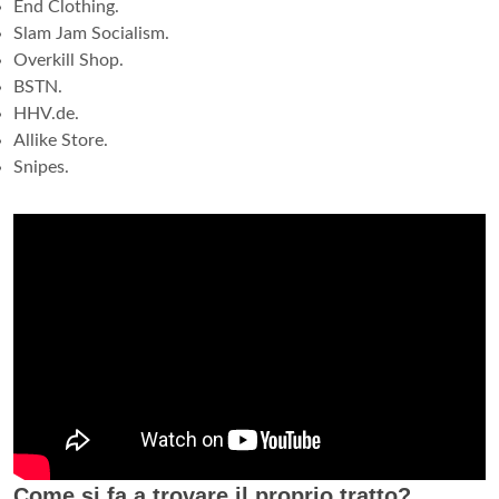
End Clothing.
Slam Jam Socialism.
Overkill Shop.
BSTN.
HHV.de.
Allike Store.
Snipes.
Come si fa a trovare il proprio tratto?