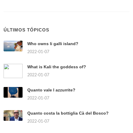
ÚLTIMOS TÓPICOS
Who owns li galli island?
2022-01-07
What is Kali the goddess of?
2022-01-07
Quanto vale l azzurrite?
2022-01-07
Quanto costa la bottiglia Cà del Bosco?
2022-01-07