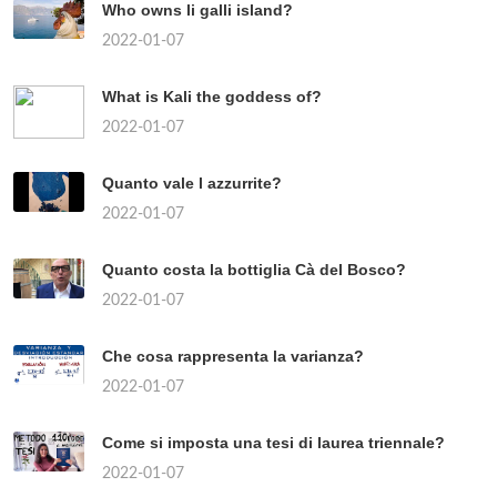
Who owns li galli island?
2022-01-07
What is Kali the goddess of?
2022-01-07
Quanto vale l azzurrite?
2022-01-07
Quanto costa la bottiglia Cà del Bosco?
2022-01-07
Che cosa rappresenta la varianza?
2022-01-07
Come si imposta una tesi di laurea triennale?
2022-01-07