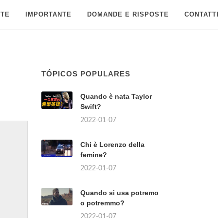
 TE
IMPORTANTE
DOMANDE E RISPOSTE
CONTATT
TÓPICOS POPULARES
Quando è nata Taylor
Swift?
2022-01-07
Chi è Lorenzo della
femine?
2022-01-07
Quando si usa potremo
o potremmo?
2022-01-07