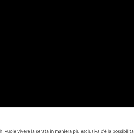
i vuole vivere la serata in maniera piu esclusiva c'è la possibilita