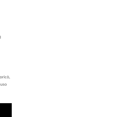
l
oricò,
iuso