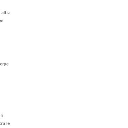
'altra
be
merge
li
tra le