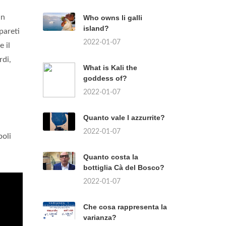
un
Who owns li galli
island?
pareti
2022-01-07
 il
rdi,
What is Kali the
goddess of?
2022-01-07
Quanto vale l azzurrite?
2022-01-07
boli
Quanto costa la
bottiglia Cà del Bosco?
2022-01-07
Che cosa rappresenta la
varianza?