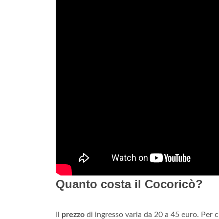
Quanto costa il Cocoricò?
Il
prezzo
di ingresso varia da 20 a 45 euro. Per ch