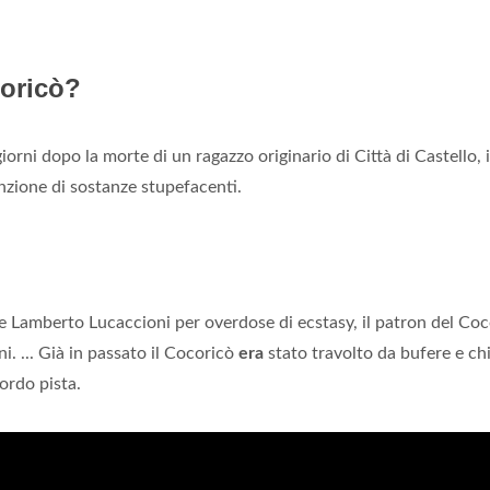
coricò?
orni dopo la morte di un ragazzo originario di Città di Castello, i
nzione di sostanze stupefacenti.
e Lamberto Lucaccioni per overdose di ecstasy, il patron del Coc
i. ... Già in passato il Cocoricò
era
stato travolto da bufere e ch
bordo pista.