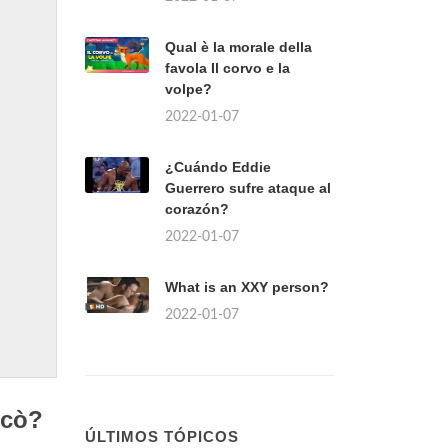
Qual è la morale della
favola Il corvo e la
volpe?
2022-01-07
¿Cuándo Eddie
Guerrero sufre ataque al
corazón?
2022-01-07
What is an XXY person?
2022-01-07
icò?
ÚLTIMOS TÓPICOS