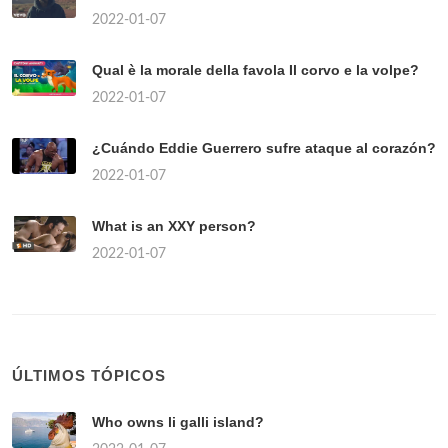
2022-01-07
Qual è la morale della favola Il corvo e la volpe?
2022-01-07
¿Cuándo Eddie Guerrero sufre ataque al corazón?
2022-01-07
What is an XXY person?
2022-01-07
ÚLTIMOS TÓPICOS
Who owns li galli island?