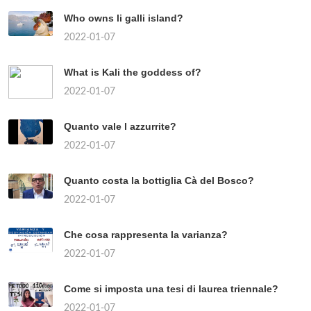
Who owns li galli island?
2022-01-07
What is Kali the goddess of?
2022-01-07
Quanto vale l azzurrite?
2022-01-07
Quanto costa la bottiglia Cà del Bosco?
2022-01-07
Che cosa rappresenta la varianza?
2022-01-07
Come si imposta una tesi di laurea triennale?
2022-01-07