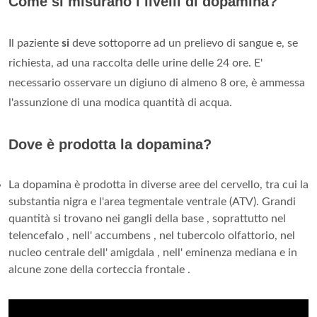
Come si misurano i livelli di dopamina?
Il paziente
si
deve sottoporre ad un prelievo di sangue e, se
richiesta, ad una raccolta delle urine delle 24 ore. E'
necessario osservare un digiuno di almeno 8 ore, è ammessa
l'assunzione di una modica quantità di acqua.
Dove è prodotta la dopamina?
La dopamina è prodotta in diverse aree del cervello, tra cui la
substantia nigra e l'area tegmentale ventrale (ATV). Grandi
quantità si trovano nei gangli della base , soprattutto nel
telencefalo , nell' accumbens , nel tubercolo olfattorio, nel
nucleo centrale dell' amigdala , nell' eminenza mediana e in
alcune zone della corteccia frontale .