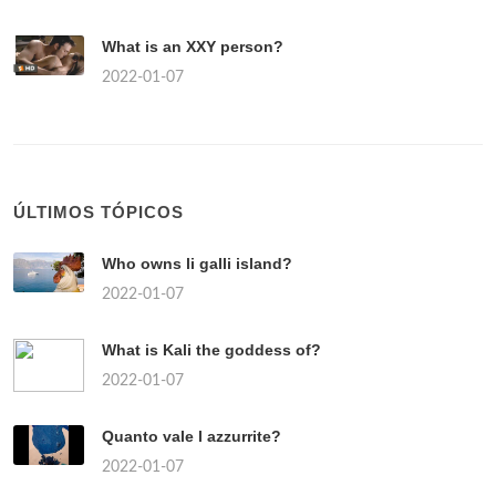
What is an XXY person?
2022-01-07
ÚLTIMOS TÓPICOS
Who owns li galli island?
2022-01-07
What is Kali the goddess of?
2022-01-07
Quanto vale l azzurrite?
2022-01-07