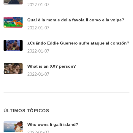
2022-01-07
Qual è la morale della favola Il corvo e la volpe?
2022-01-07
¿Cuándo Eddie Guerrero sufre ataque al corazón?
2022-01-07
What is an XXY person?
2022-01-07
ÚLTIMOS TÓPICOS
Who owns li galli island?
2022-01-07