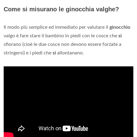
Come si misurano le ginocchia valghe?
Il modo più semplice ed immediato per valutare il
ginocchio
valgo è fare stare il bambino in piedi con le cosce che
si
sfiorano (cioè le due cosce non devono essere forzate a
stringersi) e i piedi che
si
allontanano.