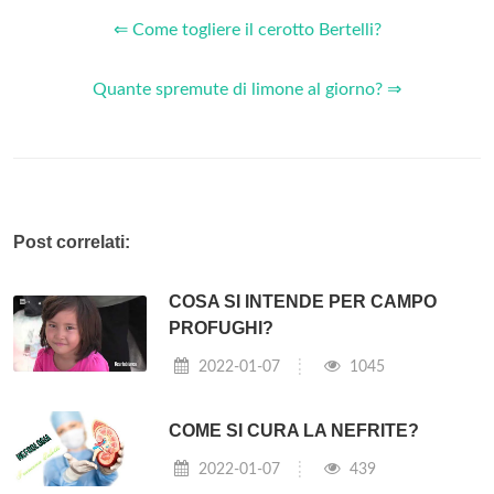
⇐ Come togliere il cerotto Bertelli?
Quante spremute di limone al giorno? ⇒
Post correlati:
COSA SI INTENDE PER CAMPO
PROFUGHI?
2022-01-07
1045
COME SI CURA LA NEFRITE?
2022-01-07
439