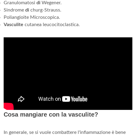
Granulomatosi
di
Wegener.
Sindrome
di
churg-Strauss.
Poliangioite Microscopica.
Vasculite
cutanea leucocitoclastica.
Cosa mangiare con la vasculite?
In generale, se si vuole combattere l'infiammazione è bene