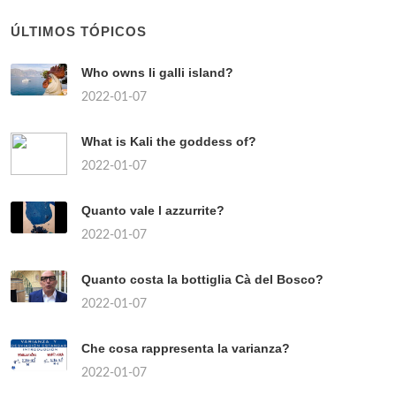
ÚLTIMOS TÓPICOS
Who owns li galli island?
2022-01-07
What is Kali the goddess of?
2022-01-07
Quanto vale l azzurrite?
2022-01-07
Quanto costa la bottiglia Cà del Bosco?
2022-01-07
Che cosa rappresenta la varianza?
2022-01-07