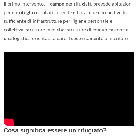
Il primo intervento. Il
campo
per rifugiati, prevede abitazioni
per i
profughi
o sfollati in tende
e
baracche con
un
livello
sufficiente di infrastrutture per l'igiene personale
e
collettiva, strutture mediche, strutture di comunicazione
e
una
logistica orientata a dare il sostentamento alimentare.
Cosa significa essere un rifugiato?