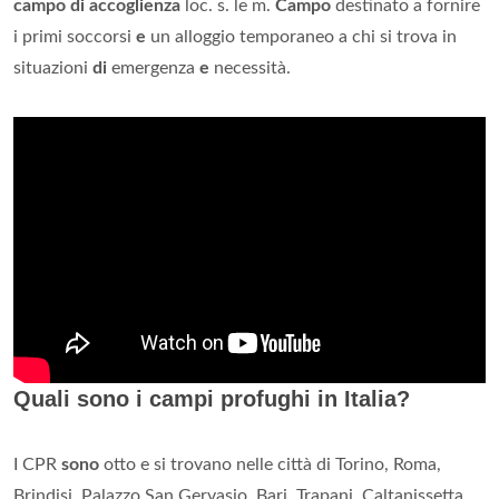
campo di accoglienza
loc. s. le m.
Campo
destinato a fornire
i primi soccorsi
e
un alloggio temporaneo a chi si trova in
situazioni
di
emergenza
e
necessità.
Quali sono i campi profughi in Italia?
I CPR
sono
otto e si trovano nelle città di Torino, Roma,
Brindisi, Palazzo San Gervasio, Bari, Trapani, Caltanissetta,