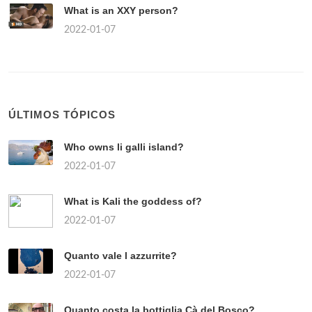
What is an XXY person?
2022-01-07
ÚLTIMOS TÓPICOS
Who owns li galli island?
2022-01-07
What is Kali the goddess of?
2022-01-07
Quanto vale l azzurrite?
2022-01-07
Quanto costa la bottiglia Cà del Bosco?