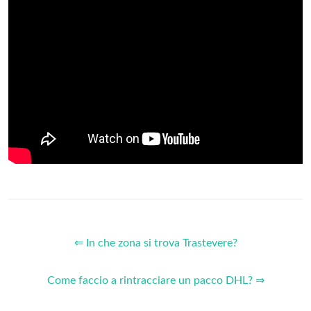
⇐ In che zona si trova Trastevere?
Come faccio a rintracciare un pacco DHL? ⇒