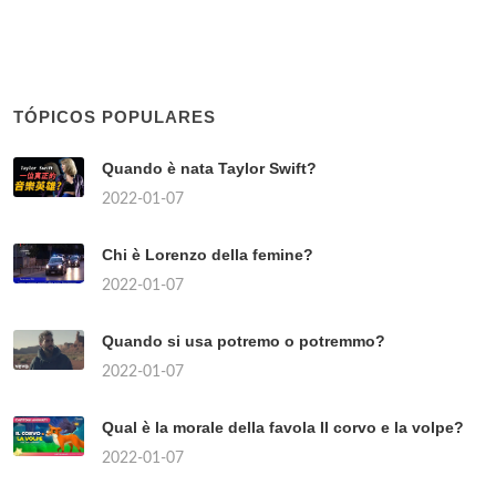
TÓPICOS POPULARES
Quando è nata Taylor Swift?
2022-01-07
Chi è Lorenzo della femine?
2022-01-07
Quando si usa potremo o potremmo?
2022-01-07
Qual è la morale della favola Il corvo e la volpe?
2022-01-07