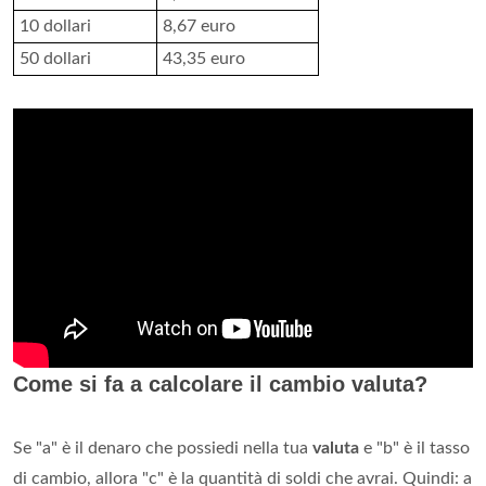
10 dollari
8,67 euro
50 dollari
43,35 euro
Come si fa a calcolare il cambio valuta?
Se "a" è il denaro che possiedi nella tua
valuta
e "b" è il tasso
di cambio, allora "c" è la quantità di soldi che avrai. Quindi: a