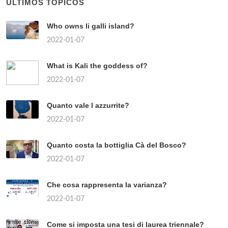
ÚLTIMOS TÓPICOS
Who owns li galli island?
2022-01-07
What is Kali the goddess of?
2022-01-07
Quanto vale l azzurrite?
2022-01-07
Quanto costa la bottiglia Cà del Bosco?
2022-01-07
Che cosa rappresenta la varianza?
2022-01-07
Come si imposta una tesi di laurea triennale?