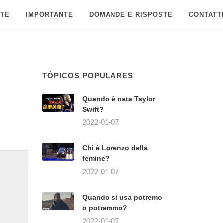
 TE
IMPORTANTE
DOMANDE E RISPOSTE
CONTATT
TÓPICOS POPULARES
Quando è nata Taylor
Swift?
2022-01-07
Chi è Lorenzo della
femine?
2022-01-07
Quando si usa potremo
o potremmo?
2022-01-07