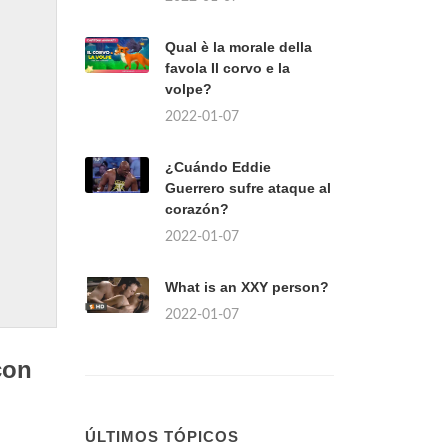
Qual è la morale della
favola Il corvo e la
volpe?
2022-01-07
¿Cuándo Eddie
Guerrero sufre ataque al
corazón?
2022-01-07
What is an XXY person?
2022-01-07
con
ÚLTIMOS TÓPICOS