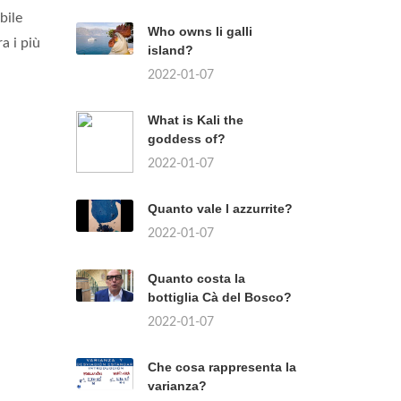
bile
Who owns li galli
ra i più
island?
2022-01-07
What is Kali the
goddess of?
2022-01-07
Quanto vale l azzurrite?
2022-01-07
Quanto costa la
bottiglia Cà del Bosco?
2022-01-07
Che cosa rappresenta la
varianza?