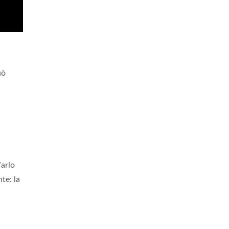
uò
farlo
te: la