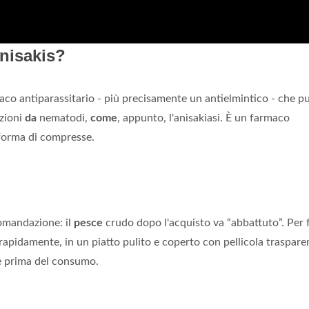
Anisakis?
aco antiparassitario - più precisamente un antielmintico - che p
azioni
da
nematodi,
come
, appunto, l'anisakiasi. È un farmaco
 forma di compresse.
omandazione: il
pesce
crudo dopo l'acquisto va “abbattuto”. Per 
rapidamente, in un piatto pulito e coperto con pellicola trasparen
e prima del consumo.