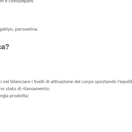
am e clonazepam.
egablyn, paroxetina.
ca?
 nel bilanciare i livelli di attivazione del corpo spostando l'equili
no stato di rilassamento;
nergia prodotta;