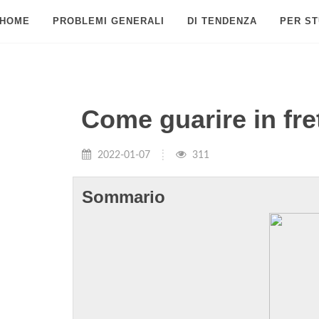
HOME
PROBLEMI GENERALI
DI TENDENZA
PER ST
Come guarire in fre
2022-01-07
311
Sommario