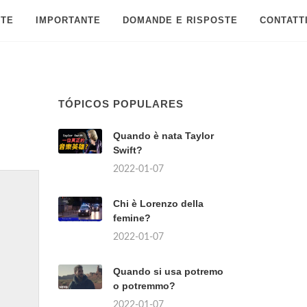
 TE
IMPORTANTE
DOMANDE E RISPOSTE
CONTATT
TÓPICOS POPULARES
Quando è nata Taylor
Swift?
2022-01-07
Chi è Lorenzo della
femine?
2022-01-07
Quando si usa potremo
o potremmo?
2022-01-07