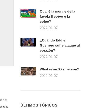
Qual è la morale della
favola Il corvo e la
volpe?
2022-01-07
¿Cuándo Eddie
Guerrero sufre ataque al
corazón?
2022-01-07
What is an XXY person?
2022-01-07
ione
ÚLTIMOS TÓPICOS
vere o