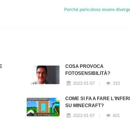
Perché pericoloso essere diverg
E
COSA PROVOCA
FOTOSENSIBILITÀ?
2022-01-07
310
COME SI FA A FARE L'INFE
?
SU MINECRAFT?
2022-01-07
601