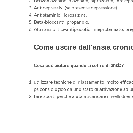
Benzodiazepine: diazepam, alprazolam, lorazep
Antidepressivi (se presente depressione).
Antistaminici: idrossizina.
Beta-bloccanti: propanolo.
Altri ansiolitici-antipsicotici: meprobamato, pr
Come uscire dall'ansia croni
Cosa può aiutare quando si soffre di
ansia
?
utilizzare tecniche di rilassamento, molto efficaci
psicofisiologico da uno stato di attivazione ad u
fare sport, perché aiuta a scaricare i livelli di e