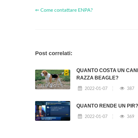
⇐ Come contattare ENPA?
Post correlati:
QUANTO COSTA UN CAN
RAZZA BEAGLE?
2022-01-07
387
QUANTO RENDE UN PIR
2022-01-07
369