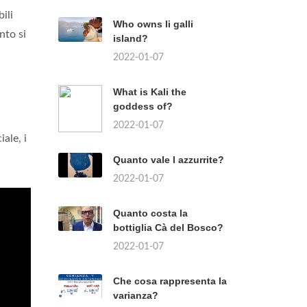
ili
Who owns li galli
nto si
island?
2022-01-07
What is Kali the
goddess of?
2022-01-07
ale, i
Quanto vale l azzurrite?
2022-01-07
Quanto costa la
bottiglia Cà del Bosco?
2022-01-07
Che cosa rappresenta la
varianza?