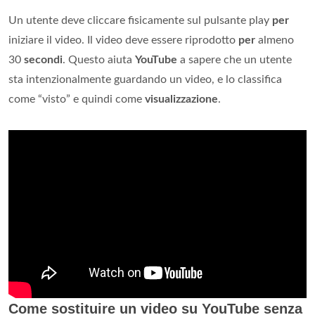
Un utente deve cliccare fisicamente sul pulsante play
per
iniziare il video. Il video deve essere riprodotto
per
almeno
30
secondi
. Questo aiuta
YouTube
a sapere che un utente
sta intenzionalmente guardando un video, e lo classifica
come “visto” e quindi come
visualizzazione
.
Come sostituire un video su YouTube senza