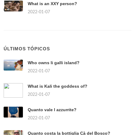
What is an XXY person?
2022-01-07
ÚLTIMOS TÓPICOS
Who owns li galli island?
2022-01-07
What is Kali the goddess of?
2022-01-07
Quanto vale l azzurrite?
2022-01-07
Quanto costa la bottiglia Cà del Bosco?