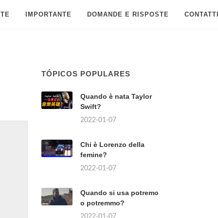
 TE
IMPORTANTE
DOMANDE E RISPOSTE
CONTATT
TÓPICOS POPULARES
Quando è nata Taylor
Swift?
2022-01-07
Chi è Lorenzo della
femine?
2022-01-07
Quando si usa potremo
o potremmo?
2022-01-07