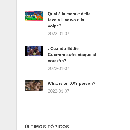
Qual è la morale della
favola Il corvo e la
volpe?
2022-01-07
¿Cuándo Eddie
Guerrero sufre ataque al
corazón?
2022-01-07
What is an XXY person?
2022-01-07
ÚLTIMOS TÓPICOS