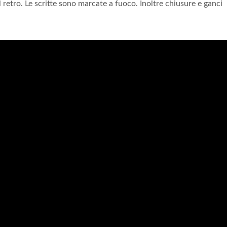
ul retro. Le scritte sono marcate a fuoco. Inoltre chiusure e ganci