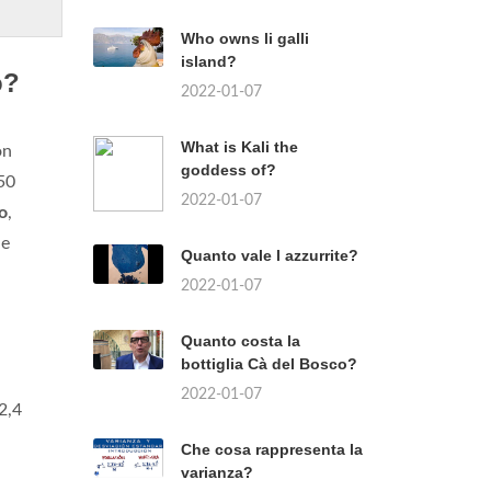
Who owns li galli
island?
o?
2022-01-07
What is Kali the
on
goddess of?
650
2022-01-07
o
,
he
Quanto vale l azzurrite?
2022-01-07
Quanto costa la
bottiglia Cà del Bosco?
2022-01-07
2,4
Che cosa rappresenta la
varianza?