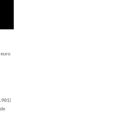
i euro
1.981)
nde