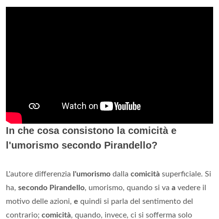
In che cosa consistono la comicità e
l'umorismo secondo Pirandello?
L'autore differenzia
l'umorismo
dalla
comicità
superficiale. Si
ha,
secondo Pirandello
, umorismo, quando si va
a
vedere il
motivo delle azioni,
e
quindi si parla del sentimento del
contrario;
comicità
, quando, invece, ci si sofferma solo