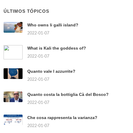
ÚLTIMOS TÓPICOS
Who owns li galli island?
2022-01-07
What is Kali the goddess of?
2022-01-07
Quanto vale l azzurrite?
2022-01-07
Quanto costa la bottiglia Cà del Bosco?
2022-01-07
Che cosa rappresenta la varianza?
2022-01-07